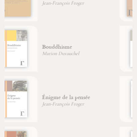
Amata Neyer
D'un Caucase chrétien au
Caucase musulman
Marion Duvauchel
Méditer le Rosaire avec les
Saintes Écritures