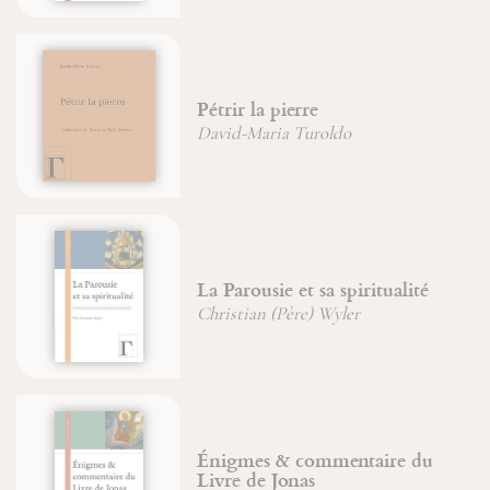
Livre
étrir la pierre
créat
Phys
avid-Maria Turoldo
Saint
Sain
a Parousie et sa spiritualité
Jean-
hristian (Père) Wyler
Jean-
Jean-
Énigmes & commentaire du
Reliq
ivre de Jonas