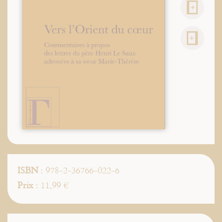
ISBN
: 978-2-36766-022-6
Prix
: 11,99 €