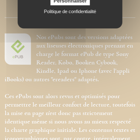
Personnaliser
PRESSE
Politique de confidentialité
Nos ePubs sont des versions adaptées
aux liseuses électroniques prenant en
charge le format ePub de type Sony
Reader, Kobo, Booken Cybook,
Kindle, Ipad ou Iphone (avec l'appli
iBooks) ou autres "ereaders" adaptés.
Ces ePubs sont alors revus et optimisés pour
permettre le meilleur confort de lecture, toutefois
la mise en page n'est donc pas strictement
identique même si nous avons au mieux respecté
la charte graphique initiale. Les contenus textes et
iconographiques sont, par contre, intégralement