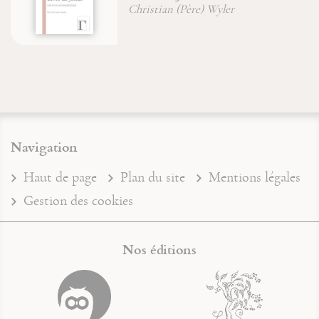
Jean-
hristian (Père) Wyler
Navigation
Haut de page
Plan du site
Mentions légales
Gestion des cookies
Nos éditions