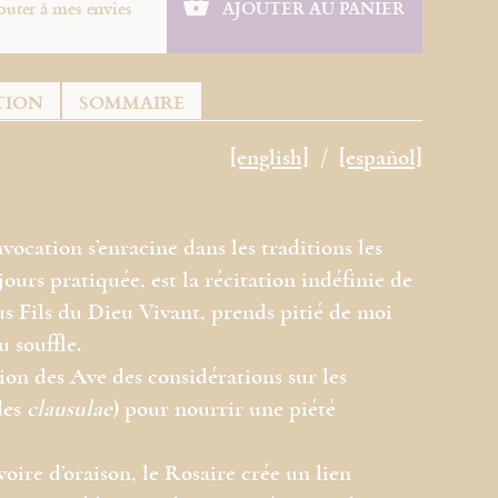
outer à mes envies
AJOUTER AU PANIER
TION
SOMMAIRE
[english]
[español]
vocation s’enracine dans les traditions les
jours pratiquée, est la récitation indéfinie de
us Fils du Dieu Vivant, prends pitié de moi
 souffle.
tion des Ave des considérations sur les
des
clausulae
) pour nourrir une piété
oire d’oraison, le Rosaire crée un lien