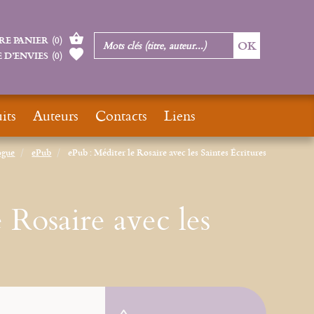
RE PANIER
(
0
)
 D’ENVIES
(
0
)
its
Auteurs
Contacts
Liens
ogue
ePub
ePub : Méditer le Rosaire avec les Saintes Écritures
 Rosaire avec les