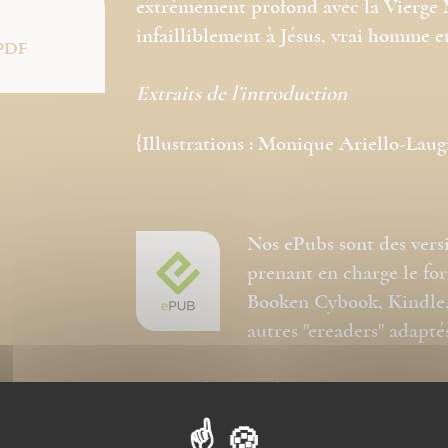
extrêmement profond avec la Vierge M
infailliblement à Jésus, vrai homme et
PDF
Extraits de l’introduction
{Illustrations : Monique Ariello-Laug
Nos ePubs sont des vers
prenant en charge le f
Booken Cybook, Kindle, 
autres "ereaders" adapté
Ces ePubs sont alors revus et optimis
lecture, toutefois la mise en page n'