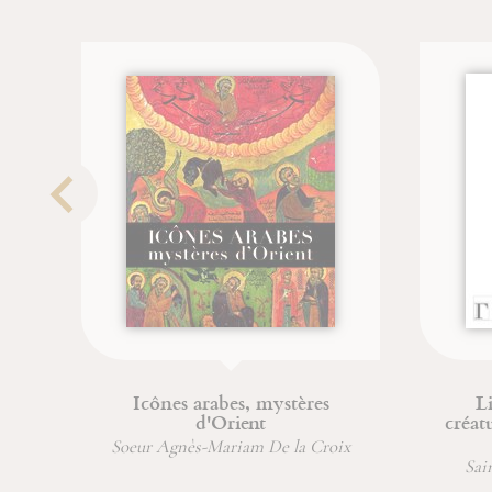
Icônes arabes, mystères
Livre des s
d'Orient
créatures de di
Phy
Soeur Agnès-Mariam De la Croix
Sainte Hildeg