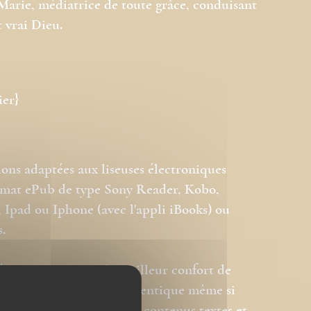
arie, médiatrice de toute grâce, conduisant
 vrai Dieu.
ier}
ions adaptées aux liseuses électroniques
ormat ePub de type Sony Reader, Kobo,
Ipad ou Iphone (avec l'appli iBooks) ou
s.
és pour permettre le meilleur confort de
est donc pas strictement identique même si