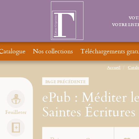
VOT
VOTRE LISTE
Catalogue
Nos collections
Téléchargements gratu
Accueil
Catal
PAGE PRÉCÉDENTE
ePub : Méditer le
Saintes Écritures
Feuilleter