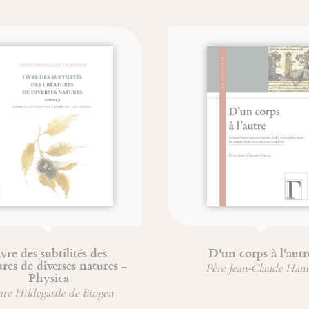
ubtilités des
D'un corps à l'autre
verses natures -
Père Jean-Claude Hanus
sica
arde de Bingen