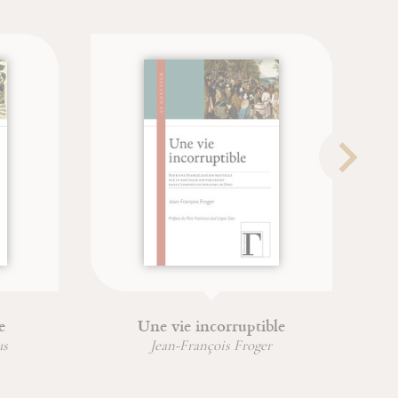
Une vie incorruptible
Le livre d
Jean-François Froger
Jean-