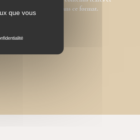
e graphique initiale. Les contenus textes et
tégralement reproduits dans ce format.
ceux que vous
nfidentialité