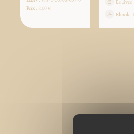
ISBN
: 978-2-36766-037-0
Le livre
Prix
: 2,00 €
Ebook-