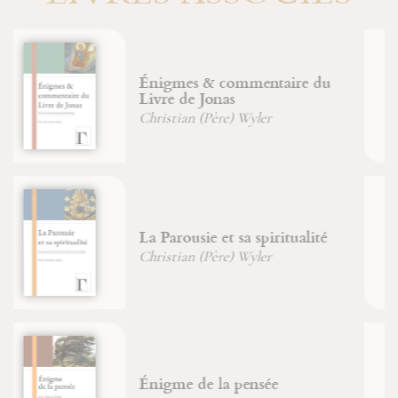
Bouddhisme
Marion Duvauchel
D'un Caucase chrétien au
Caucase musulman
Marion Duvauchel
A Dieu le dimanche !