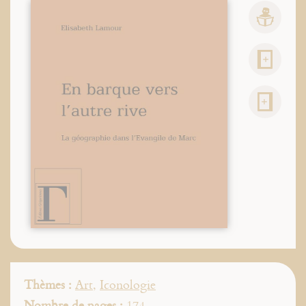
Thèmes :
Art
,
Iconologie
Nombre de pages :
174