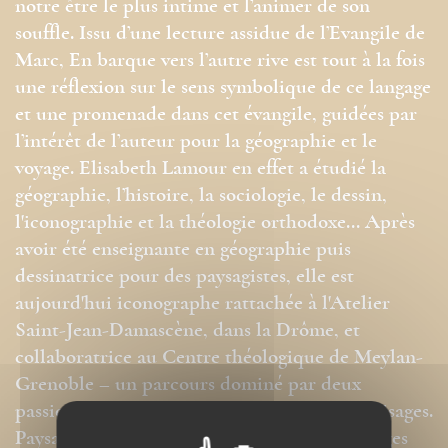
notre être le plus intime et l’animer de son
souffle. Issu d’une lecture assidue de l’Evangile de
Marc, En barque vers l’autre rive est tout à la fois
une réflexion sur le sens symbolique de ce langage
et une promenade dans cet évangile, guidées par
l’intérêt de l’auteur pour la géographie et le
voyage. Elisabeth Lamour en effet a étudié la
géographie, l’histoire, la sociologie, le dessin,
l'iconographie et la théologie orthodoxe... Après
avoir été enseignante en géographie puis
dessinatrice pour des paysagistes, elle est
aujourd'hui iconographe rattachée à l'Atelier
Saint-Jean-Damascène, dans la Drôme, et
collaboratrice au Centre théologique de Meylan-
Grenoble – un parcours dominé par deux
passions omniprésentes : les paysages et les visages.
Paysages de ses voyages, visages d’icônes, visages