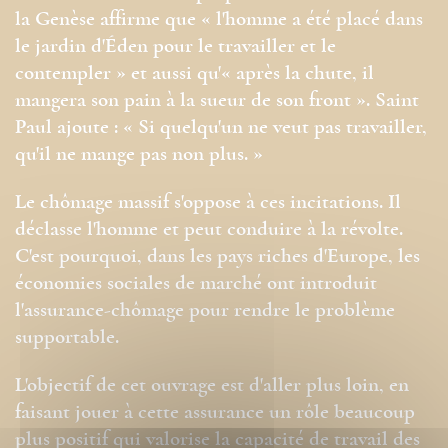
la Genèse affirme que « l'homme a été placé dans
le jardin d'Éden pour le travailler et le
contempler » et aussi qu'« après la chute, il
mangera son pain à la sueur de son front ». Saint
Paul ajoute : « Si quelqu'un ne veut pas travailler,
qu'il ne mange pas non plus. »
Le chômage massif s'oppose à ces incitations. Il
déclasse l'homme et peut conduire à la révolte.
C'est pourquoi, dans les pays riches d'Europe, les
économies sociales de marché ont introduit
l'assurance-chômage pour rendre le problème
supportable.
L'objectif de cet ouvrage est d'aller plus loin, en
faisant jouer à cette assurance un rôle beaucoup
plus positif qui valorise la capacité de travail des