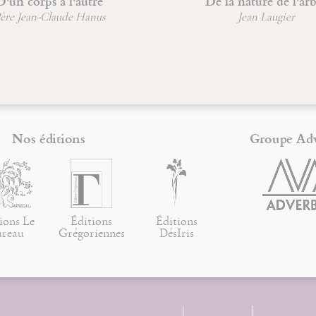
tre
De la nature de l'arbre
anus
Jean Laugier
Nos éditions
Groupe Ad
ions Le
Éditions
Éditions
ureau
Grégoriennes
DésIris