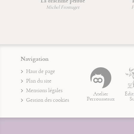
La drachme perdue
D'un corps à l'au
Michel Fromaget
Père Jean-Claude H
Navigation
Haut de page
Plan du site
Mentions légales
Atelier
Édit
Perrousseaux
S
Gestion des cookies