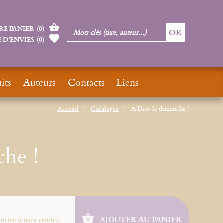
RE PANIER
(
0
)
 D’ENVIES
(
0
)
its
Auteurs
Contacts
Liens
Accueil
Catalogue
A Dieu le dimanche !
he !
outer à mes envies
AJOUTER AU PANIER