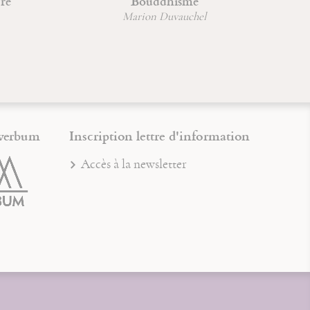
Bouddhisme
Du combat spir
déificat
Marion Duvauchel
Jean-François
verbum
Inscription lettre d'information
Accès à la newsletter