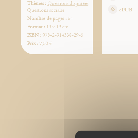
Thèmes :
Questions disputées
,
ePUB
Questions sociales
Nombre de pages :
64
Format :
13 x 19 cm
ISBN
: 978-2-914338-29-5
Prix
: 7,50 €