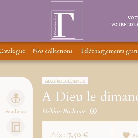
VOT
VOTRE LISTE
Catalogue
Nos collections
Téléchargements gratu
PAGE PRÉCÉDENTE
A Dieu le dimanc
Hélène Bodenez
Feuilleter
7,50 €
Prix :
Aj