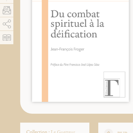
AddThis est désactivé.
Autoriser
Collection :
Le Guetteur