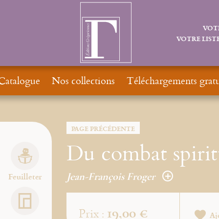
VOT
VOTRE LISTE
Catalogue
Nos collections
Téléchargements gratu
PAGE PRÉCÉDENTE
Du combat spiritu
Jean-François Froger
Feuilleter
19,00 €
Prix :
Aj