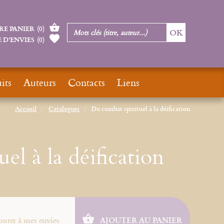
RE PANIER
(
0
)
 D’ENVIES
(
0
)
its
Auteurs
Contacts
Liens
Accueil
Catalogues
Du combat spirituel à la déification
el à la déification
outer à mes envies
AJOUTER AU PANIER