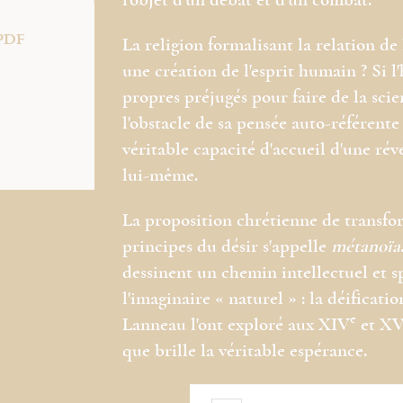
l'objet d'un débat et d'un combat.
PDF
La religion formalisant la relation d
une création de l'esprit humain ? Si
propres préjugés pour faire de la scie
l'obstacle de sa pensée auto-référente
véritable capacité d'accueil d'une révé
lui-même.
La proposition chrétienne de transfor
principes du désir s'appelle
métanoïa
dessinent un chemin intellectuel et s
l'imaginaire « naturel » : la déificat
e
Lanneau l'ont exploré aux XIV
et XV
que brille la véritable espérance.