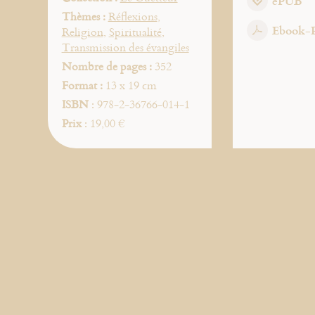
ePUB
Thèmes :
Réflexions
,
Ebook-
Religion
,
Spiritualité
,
Transmission des évangiles
Nombre de pages :
352
Format :
13 x 19 cm
ISBN
: 978-2-36766-014-1
Prix
: 19,00 €