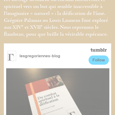
spirituel vers un but qui semble inaccessible à
l'imaginaire « naturel » : la déification de l'âme.
Grégoire Palamas ou Louis Lanneau l'ont exploré
e
e
aux XIV
et XVII
siècles. Nous reprenons le
flambeau, pour que brille la véritable espérance.