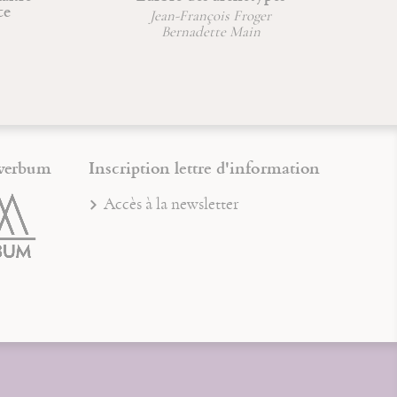
Jean-François Froger
J
Bernadette Main
J
J
verbum
Inscription lettre d'information
Accès à la newsletter