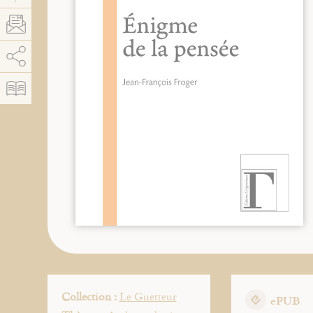
AddThis est désactivé.
Autoriser
Collection :
Le Guetteur
ePUB