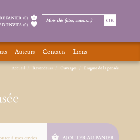
RE PANIER
(
0
)
 D’ENVIES
(
0
)
its
Auteurs
Contacts
Liens
Accueil
Revendeurs
Ouvrages
Énigme de la pensée
nsée
outer à mes envies
AJOUTER AU PANIER