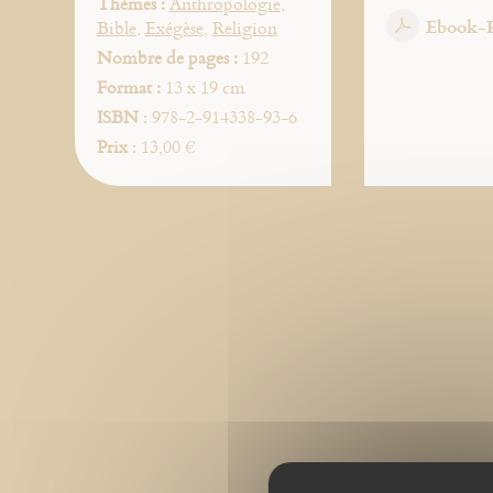
Thèmes :
Anthropologie
,
Ebook-
Bible
,
Exégèse
,
Religion
Nombre de pages :
192
Format :
13 x 19 cm
ISBN
: 978-2-914338-93-6
Prix
: 13,00 €