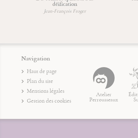
déification
Jean-F
Jean-François Froger
Jean-M
Navigation
Haut de page
Plan du site
Mentions légales
Atelier
Édit
Perrousseaux
S
Gestion des cookies