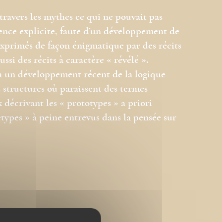
travers les mythes ce qui ne pouvait pas
nce explicite, faute d’un développement de
 exprimés de façon énigmatique par des récits
si des récits à caractère « révélé ».
n à un développement récent de la logique
 structures où paraissent des termes
décrivant les « prototypes » a priori
étypes » à peine entrevus dans la pensée sur