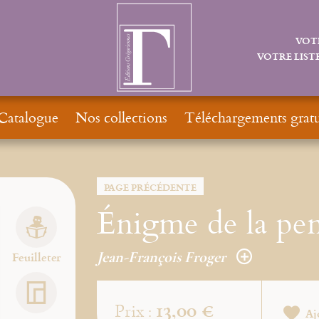
VOT
VOTRE LISTE
Catalogue
Nos collections
Téléchargements gratu
PAGE PRÉCÉDENTE
Énigme de la pe
Jean-François Froger
Feuilleter
13,00 €
Prix :
Aj