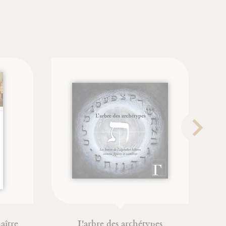
L'arbre des archétypes
Saint 