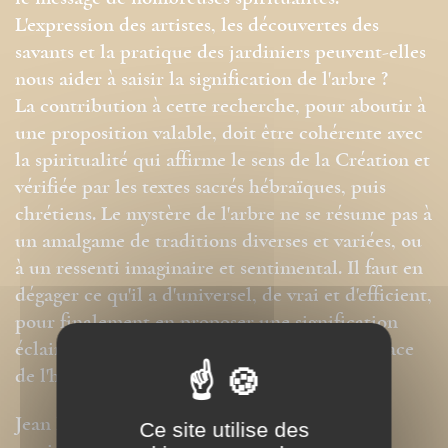
L'expression des artistes, les découvertes des
savants et la pratique des jardiniers peuvent-elles
nous aider à saisir la signification de l'arbre ?
La contribution à cette recherche, pour aboutir à
une proposition valable, doit être cohérente avec
la spiritualité qui affirme le sens de la Création et
vérifiée par les textes sacrés hébraïques, puis
chrétiens. Le mystère de l'arbre ne se résume pas à
un amalgame de traditions diverses et variées, ou
à un ressenti imaginaire et sentimental. Il faut en
dégager ce qu'il a d'universel, de vrai et d'efficient,
pour finalement en proposer une signification
éclairante et, par là, mieux comprendre la place
de l'homme dans l'univers.
Jean Laugier exerce le métier de forestier
Ce site utilise des