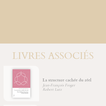
LIVRES ASSOCIÉS
ucture cachée du réel
Le livre 
ançois Froger
Jean-Franço
 Lutz