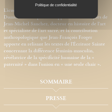
Politique de confidentialité
L’iconographie exceptionnelle de Jean-Paul
Dumontier complète les approches historiques de
Jean-Michel Sanchez, docteur en histoire de l’art
et spécialiste de l’art sacré, et la contribution
anthropologique que Jean-François Froger
apporte en relisant les textes de l’Écriture Sainte
concernant la différence féminin-masculin,
révélatrice de la spécificité humaine de la «
paternité » dans l’union en « une seule chair ».
SOMMAIRE
PRESSE