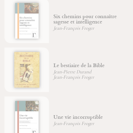
hemins pour connaître
e et intelligence
Bouddha 
ançois Froger
tiaire de la Bible
Les saints
ierre Durand
Saint Bona
ançois Froger
e incorruptible
La Parousie
ançois Froger
Christian (