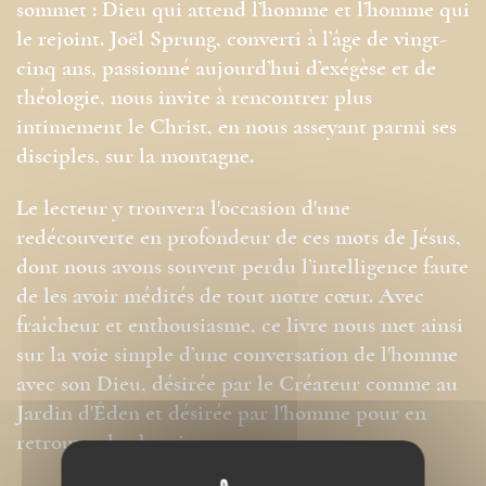
sommet : Dieu qui attend l’homme et l’homme qui
le rejoint. Joël Sprung, converti à l’âge de vingt-
cinq ans, passionné aujourd’hui d’exégèse et de
théologie, nous invite à rencontrer plus
intimement le Christ, en nous asseyant parmi ses
disciples, sur la montagne.
Le lecteur y trouvera l'occasion d'une
redécouverte en profondeur de ces mots de Jésus,
dont nous avons souvent perdu l’intelligence faute
de les avoir médités de tout notre cœur. Avec
fraîcheur et enthousiasme, ce livre nous met ainsi
sur la voie simple d’une conversation de l'homme
avec son Dieu, désirée par le Créateur comme au
Jardin d'Éden et désirée par l'homme pour en
retrouver le chemin.