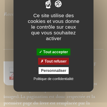
Recommandé par
La Vie
Ce site utilise des
cookies et vous donne
le contrôle sur ceux
que vous souhaitez
activer
PRESSE
Tout accepter
Tout refuser
Nos ebooks sont des versions PDF
homothétiques des livres de nos
Personnaliser
catalogues. Ils ne sont donc pas
Politique de confidentialité
modifiables (changement de corps
pour la police, modification des
images). La pagination est donc respectée et la
première page du livre est remplacée par la