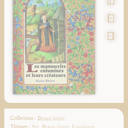
Collection :
Beaux-livres
Thèmes :
Art
,
Beaux-livres
,
Iconologie