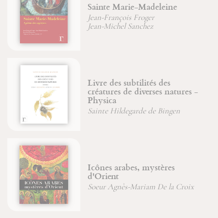
Le Sabre japonais
Gregory Irvine
Saint Joseph, image du Père
Jean-Paul Dumontier
Jean-François Froger
Jean-Michel Sanchez
Moïse et Œdipe
Jean-François Froger