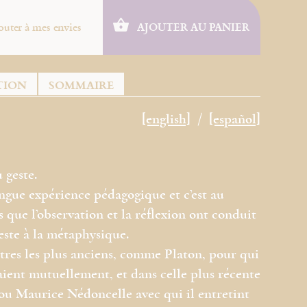
outer à mes envies
AJOUTER AU PANIER
TION
SOMMAIRE
[english]
[español]
 geste.
ngue expérience pédagogique et c’est au
s que l’observation et la réflexion ont conduit
este à la métaphysique.
maîtres les plus anciens, comme Platon, pour qui
ient mutuellement, et dans celle plus récente
u Maurice Nédoncelle avec qui il entretint