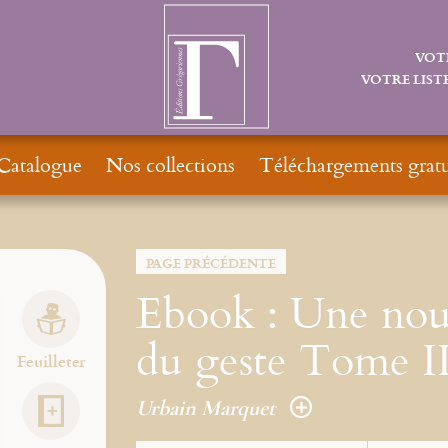
VOT
VOTRE LISTE
Catalogue
Nos collections
Téléchargements gratu
PAGE PRÉCÉDENTE
Ebook : Une nou
du geste Tome I
Feuilleter
Urbain Marquet