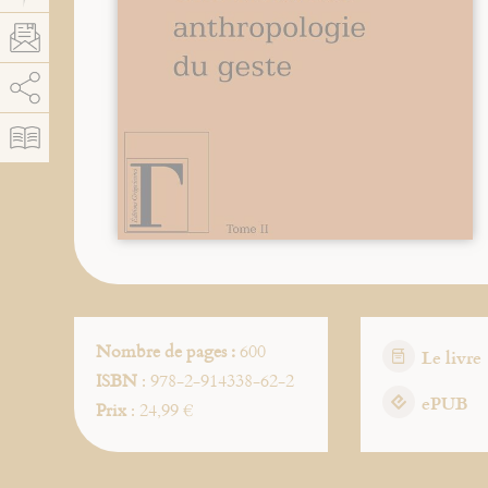
AddThis est désactivé.
Autoriser
Nombre de pages :
600
Le livre
ISBN
: 978-2-914338-62-2
ePUB
Prix
: 24,99 €