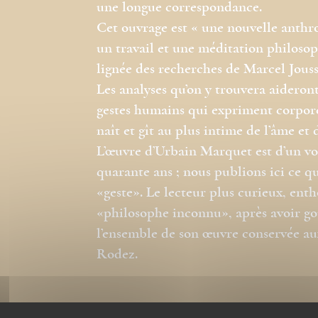
une longue correspondance.
Cet ouvrage est « une nouvelle anthrop
un travail et une méditation philosop
lignée des recherches de Marcel Jousse 
Les analyses qu’on y trouvera aideron
gestes humains qui expriment corpore
naît et gît au plus intime de l’âme et 
L’œuvre d’Urbain Marquet est d’un vol
quarante ans ; nous publions ici ce qu’
«geste». Le lecteur plus curieux, enth
«philosophe inconnu», après avoir goût
l’ensemble de son œuvre conservée au
Rodez.