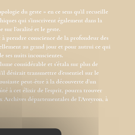
ologie du geste » en ce sens qu’il recueille
hiques qui s’inscrivent également dans la
sur l’oralité et le geste.
t à prendre conscience de la profondeur des
llement au grand jour et pour autrui ce qui
de ses nuits inconscientes.
ume considérable et s’étala sur plus de
il désirait transmettre d’essentiel sur le
ousiaste peut-être à la découverte d’un
é à cet élixir de l’esprit, pourra trouver
x Archives départementales de l’Aveyron, à