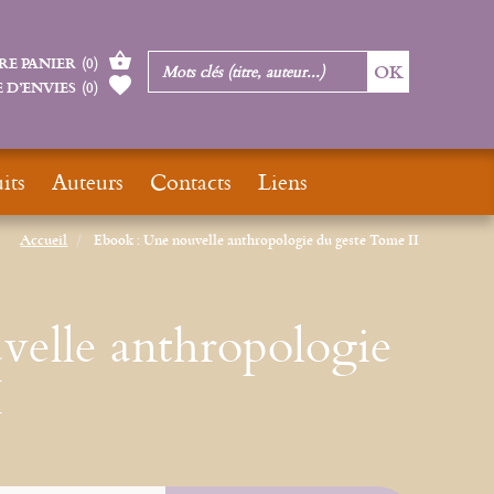
RE PANIER
(
0
)
 D’ENVIES
(
0
)
its
Auteurs
Contacts
Liens
Accueil
Ebook : Une nouvelle anthropologie du geste Tome II
velle anthropologie
I