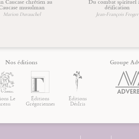
 Caucase chrétien au
Du combat spirituel à
aucase musulman
déification
Marion Duvauchel
Jean-François Froger
Nos éditions
Groupe Ad
ions Le
Éditions
Éditions
ureau
Grégoriennes
DésIris