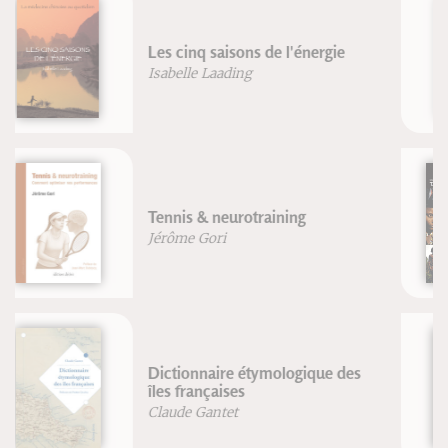
Manuel pratique d'acupuncture
en obstétrique
Augusta Guiraud-Sobral
Le tatouage à travers le monde
Marteen Hesselt Van Dinther
De la perfection musculaire à la
performance sportive
Ph. E. Souchard