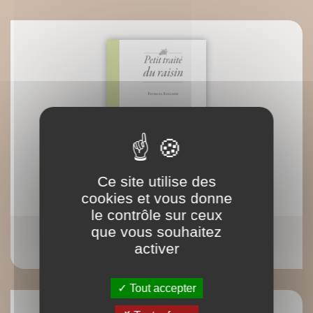
Ce site utilise des
cookies et vous donne
le contrôle sur ceux
que vous souhaitez
eBook : Petit traité du raisin
activer
Patricia Rolland
Tout accepter