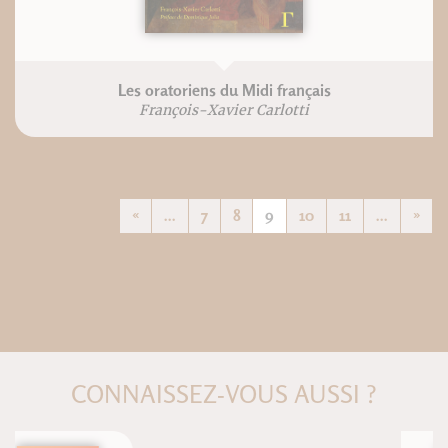
Les oratoriens du Midi français
François-Xavier Carlotti
«
...
7
8
9
10
11
...
»
CONNAISSEZ-VOUS AUSSI ?