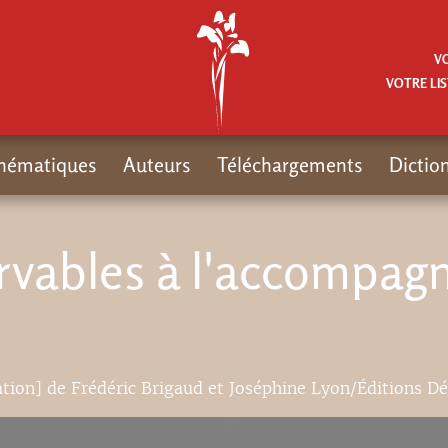
V
VOTRE LIS
hématiques
Auteurs
Téléchargements
Dictio
ervables à l'accompa
tation] de Frédéric Brigaud et Joséphine Lyon/Éditions D