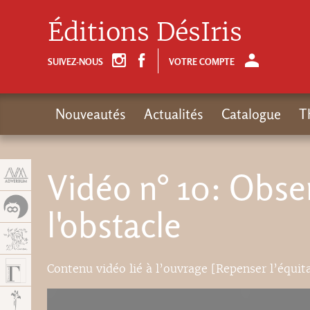
Panneau de gestion des cookies
Éditions DésIris
SUIVEZ-NOUS
VOTRE COMPTE
Nouveautés
Actualités
Catalogue
T
Vidéo n° 10: Obs
l'obstacle
Contenu vidéo lié à l’ouvrage [Repenser l’équi