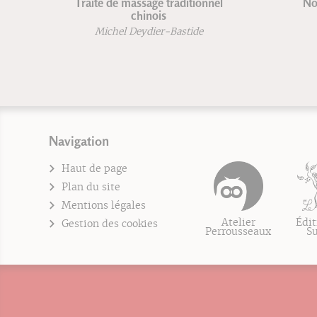
VTT Maîtriser les techniques
Geno
Brian Lopes
Lee McCormack
B
Navigation
Haut de page
Plan du site
Mentions légales
Atelier
Édit
Gestion des cookies
Perrousseaux
S