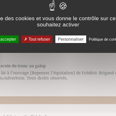
scente du talon au trot enlevé et assis
ise des cookies et vous donne le contrôle sur 
lié à l’ouvrage [Repenser l’équitation] de Frédéric Brigaud
souhaitez activer
ris/Adverbum. Tous droits réservés.
 accepter
Tout refuser
Personnaliser
Politique de conf
ascule du tronc au galop
lié à l’ouvrage [Repenser l’équitation] de Frédéric Brigaud
ris/Adverbum. Tous droits réservés.