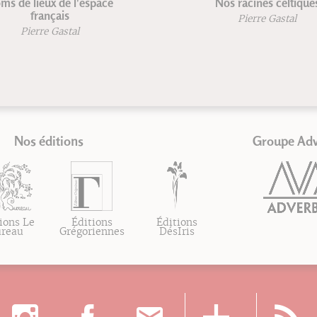
u & yoga - Anatomie pour
Topoguide du corps hum
le yoga
Troisième édition
landine Calais-Germain
Andrew Biel
François Germain
Nos éditions
Groupe Ad
ions Le
Éditions
Éditions
ureau
Grégoriennes
DésIris