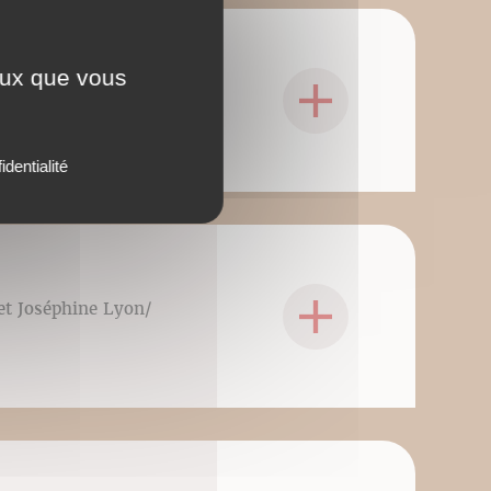
ceux que vous
 et Joséphine Lyon/
identialité
 et Joséphine Lyon/