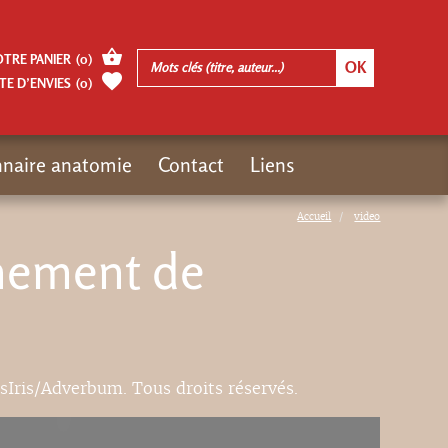
OTRE PANIER
(
0
)
TE D’ENVIES
(
0
)
nnaire anatomie
Contact
Liens
Accueil
video
gnement de
ésIris/Adverbum. Tous droits réservés.