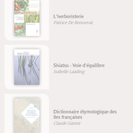
L'enfant et l'activité physique : de
la théorie à la pratique
Vincent Martin
Sébastien Ratel
Structure de la connaissance
Jean-François Froger
Robert Lutz
Manuel pratique d'aromathérapie
au quotidien
Patrice De Bonneval
Franck Dubus