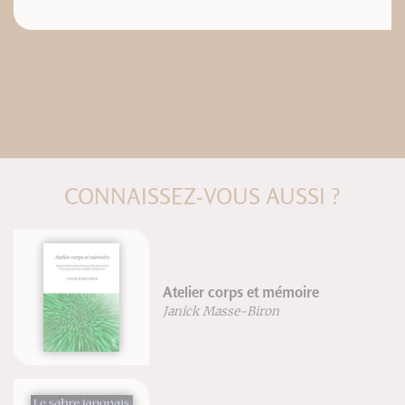
CONNAISSEZ-VOUS AUSSI ?
lier corps et mémoire
ePub : L
ick Masse-Biron