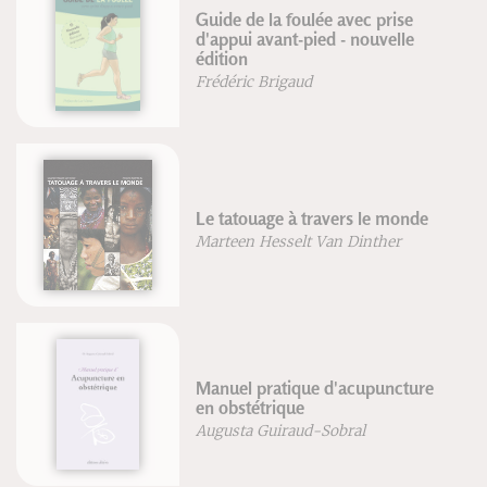
Structure de la connaissance
Jean-François Froger
Robert Lutz
Intelligence artificielle : la réalité
& le mythe
Alain Bretto
Bouger en accouchant
Blandine Calais-Germain
Nuria Vives Pares