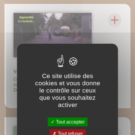
Vidéo 46 : Virer - S'incliner en virage
Ce site utilise des
Contenu vidéo lié à l’ouvrage VTT
cookies et vous donne
exercices, Jean-Paul Stéphan, Éditions
le contrôle sur ceux
DésIris.
que vous souhaitez
activer
Tout accepter
Tout refuser