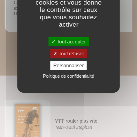
cookies et vous donne
Contenu vidéo lié à l’ouvrage VTT
exercices, Jean-Paul Stéphan, Éditions
le contrôle sur ceux
DésIris.
que vous souhaitez
activer
Tout accepter
Tout refuser
Personnaliser
Politique de confidentialité
CONNAISSEZ-VOUS AUSSI ?
VTT rouler plus vite
Jean-Paul Stéphan