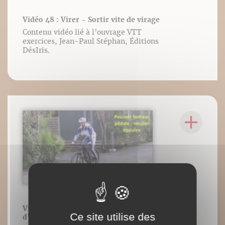
Vidéo 48 : Virer - Sortir vite de virage
Contenu vidéo lié à l’ouvrage VTT
exercices, Jean-Paul Stéphan, Éditions
DésIris.
Vidéo 49 : Wheeling - échantillon
Ce site utilise des
d'exercices