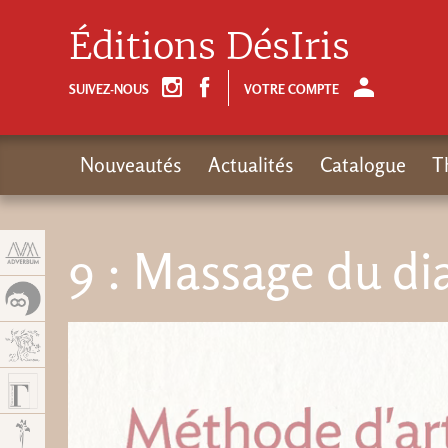
Panneau de gestion des cookies
Éditions DésIris
SUIVEZ-NOUS
VOTRE COMPTE
Nouveautés
Actualités
Catalogue
T
9 : Massage du d