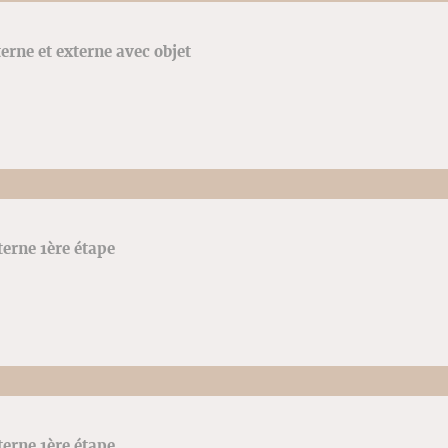
terne et externe avec objet
terne 1ère étape
terne 1ère étape