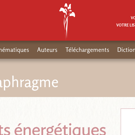
V
VOTRE LIS
hématiques
Auteurs
Téléchargements
Dictio
iaphragme