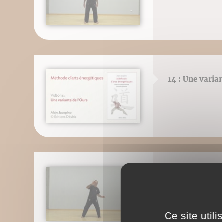
14 : Une varian
15 : Synthèse d
Ce site util