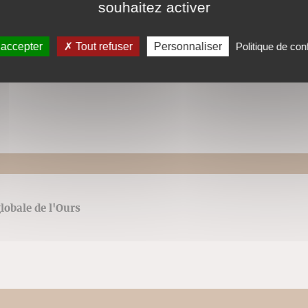
souhaitez activer
 accepter
Tout refuser
Personnaliser
Politique de conf
de l'Ours
lobale de l'Ours