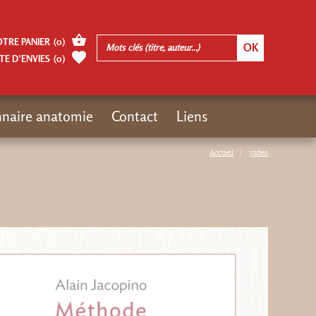
OTRE PANIER
(
0
)
TE D’ENVIES
(
0
)
nnaire anatomie
Contact
Liens
Accueil
video