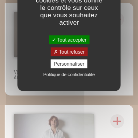
cookies et vous donne
le contrôle sur ceux
que vous souhaitez
activer
Tout accepter
Tout refuser
Personnaliser
Vidéo 27 : Coordination de la bascule
Politique de confidentialité
du bassin avec la voix