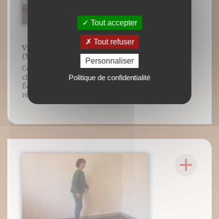
Tout accepter
Tout refuser
Vidéo 17 : Sentir sa sangle abdominale
(S et vocalise si 4 pattes)
Personnaliser
Contenu vidéo lié à l’ouvrage Envie de
chanter ? de Marie-Laure Potel/
Politique de confidentialité
Éditions DésIris/Adverbum. Tous droits
réservés.