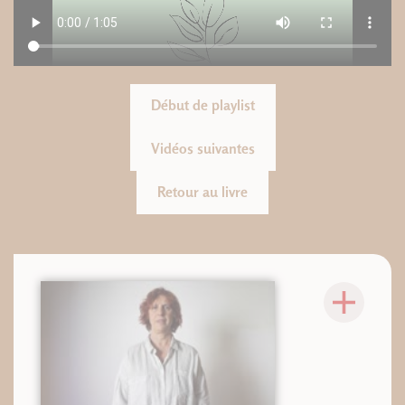
Début de playlist
Vidéos suivantes
Retour au livre