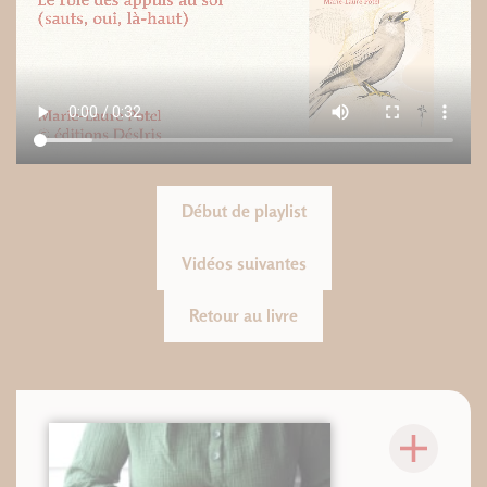
Début de playlist
Vidéos suivantes
Retour au livre