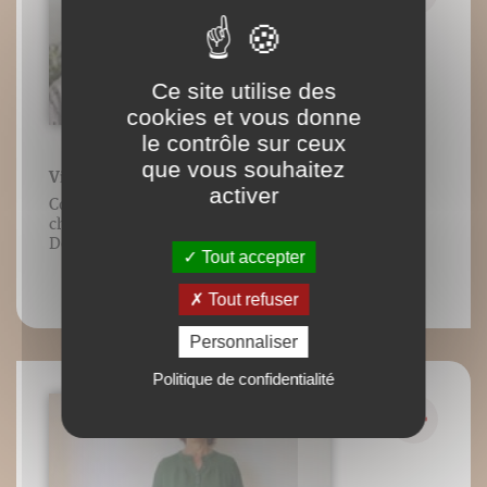
Ce site utilise des
cookies et vous donne
le contrôle sur ceux
que vous souhaitez
Vidéo 24 : Les mouvements du larynx
activer
Contenu vidéo lié à l’ouvrage Envie de
chanter ? de Marie-Laure Potel/Éditions
DésIris/Adverbum. Tous droits réservés.
Tout accepter
Tout refuser
Personnaliser
Politique de confidentialité