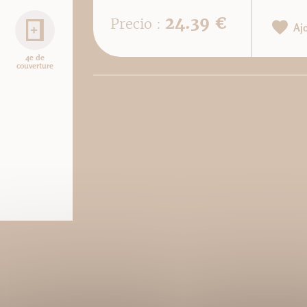
24.39 €
Precio :
Aj
4e de
couverture