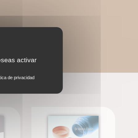
eseas activar
tica de privacidad