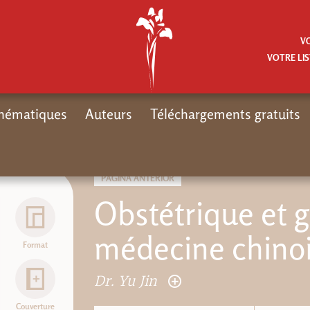
V
VOTRE LIS
hématiques
Auteurs
Téléchargements gratuits
PÁGINA ANTERIOR
Obstétrique et 
médecine chino
Format
Dr. Yu Jin
Couverture