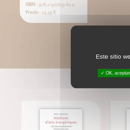
ISBN
: 978-2-907653-61-9
Precio
: 24.39 €
Este sitio w
OK, aceptar