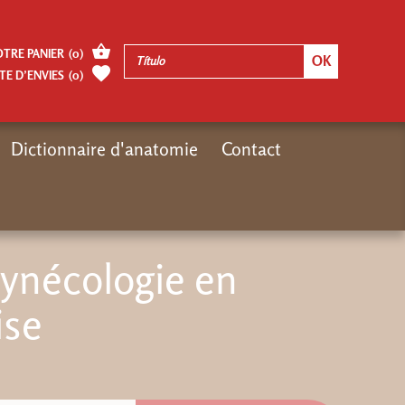
OTRE PANIER
(
0
)
TE D’ENVIES
(
0
)
Dictionnaire d'anatomie
Contact
Inicio
Autres pages
Obstétrique et gynécologie en médecine chinoise
gynécologie en
ise