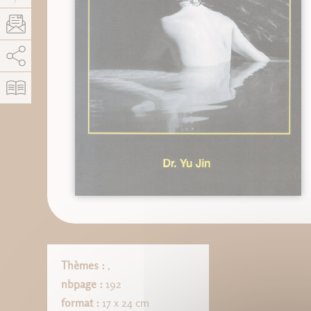
AddThis está deshabilitado.
Permitir
Thèmes :
,
nbpage :
192
format :
17 x 24 cm