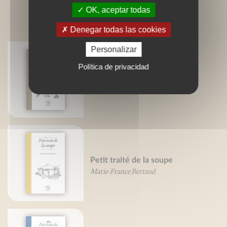
OK, aceptar todas
LIVRES ASSOCIÉS
Denegar todas las cookies
Personalizar
Política de privacidad
Petit traité du pâté
Marie-France Bertaud
Petit traité de la soupe
Marie-France Bertaud