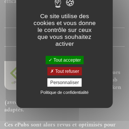
efficace.
Ce site utilise des
SOMMAIRE
cookies et vous donne
le contrôle sur ceux
que vous souhaitez
PRESSE
activer
Tout accepter
Nos ePubs sont des versions
Tout refuser
adaptées aux liseuses électroniques
prenant en charge le format ePub
Personnaliser
de type Sony Reader, Kobo, Booken
Politique de confidentialité
Cybook, Kindle, Ipad ou Iphone
(avec l'appli iBooks) ou autres "ereaders"
adaptés.
Ces ePubs sont alors revus et optimisés pour