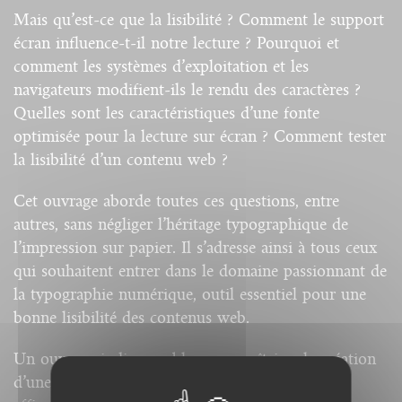
Mais qu’est-ce que la lisibilité ? Comment le support
écran influence-t-il notre lecture ? Pourquoi et
comment les systèmes d’exploitation et les
navigateurs modifient-ils le rendu des caractères ?
Quelles sont les caractéristiques d’une fonte
optimisée pour la lecture sur écran ? Comment tester
la lisibilité d’un contenu web ?
Cet ouvrage aborde toutes ces questions, entre
autres, sans négliger l’héritage typographique de
l’impression sur papier. Il s’adresse ainsi à tous ceux
qui souhaitent entrer dans le domaine passionnant de
la typographie numérique, outil essentiel pour une
bonne lisibilité des contenus web.
Un ouvrage indispensable pour maîtriser la création
d’une page web parfaitement lisible, donc plus