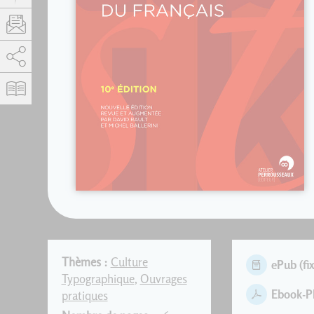
AddThis est désactivé.
Autoriser
Thèmes :
Culture
ePub (fix
Typographique
,
Ouvrages
Ebook-
pratiques