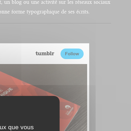
t, un blog ou une activité sur les réseaux sociaux
onne forme typographique de ses écrits.
ceux que vous