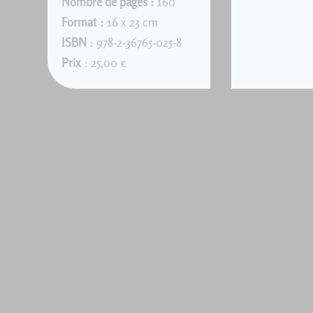
Nombre de pages :
160
Format :
16 x 23 cm
ISBN
: 978-2-36765-025-8
Prix
: 25,00 €