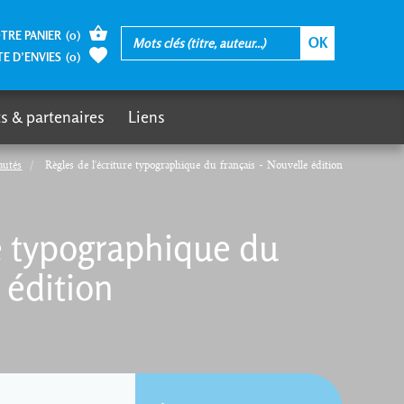
TRE PANIER
(
0
)
TE D’ENVIES
(
0
)
s & partenaires
Liens
autés
Règles de l'écriture typographique du français - Nouvelle édition
re typographique du
 édition