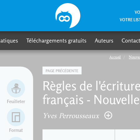
VO
VOTRE LIS
atiques
Téléchargements gratuits
Auteurs
Contact
Accueil
Nouve
PAGE PRÉCÉDENTE
Règles de l'écritu
français - Nouvelle
Feuilleter
Yves Perrousseaux
Format