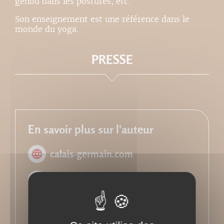
genou dans les postures, etc.
Son enseignement est une référence dans le
monde du yoga.
PRESSE
En savoir plus sur l'auteur
calais-germain.com
Facebook
Retour à l'ouvrage