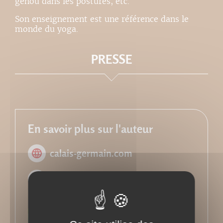
genou dans les postures, etc.
Son enseignement est une référence dans le
monde du yoga.
PRESSE
En savoir plus sur l'auteur
calais-germain.com
Facebook
Retour à l'ouvrage