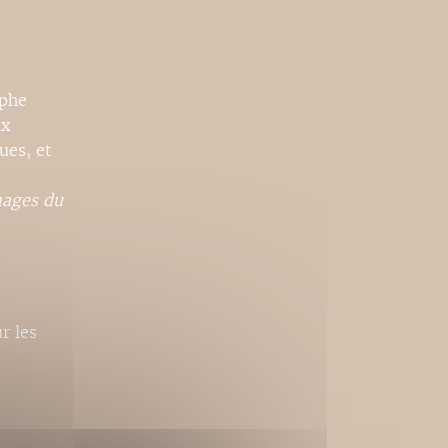
aphe
ux
ues, et
mages du
r les