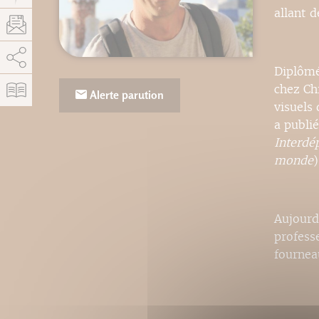
allant d
AddThis est désactivé.
Autoriser
Diplômé
chez Chr
Alerte parution
visuels
a publié
Interdé
monde
)
Aujourd
profess
fournea