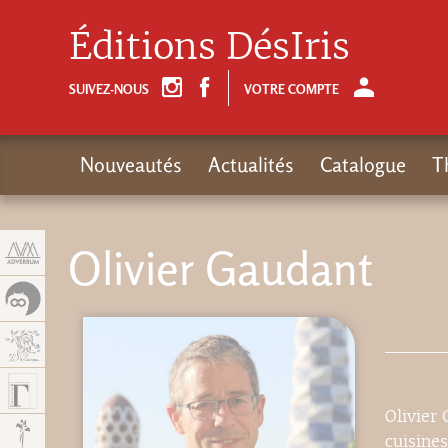
Panneau de gestion des cookies
Éditions DésIris
SUIVEZ-NOUS
VOTRE COMPTE
Nouveautés
Actualités
Catalogue
T
Olivier Gaudant
Olivier
cuisines