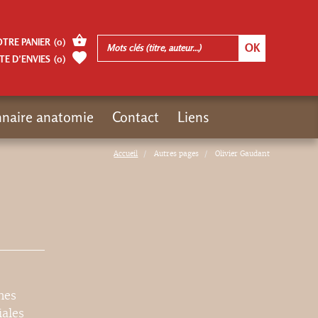
OTRE PANIER
(
0
)
TE D’ENVIES
(
0
)
nnaire anatomie
Contact
Liens
Accueil
Autres pages
Olivier Gaudant
hes
iales