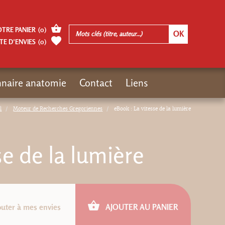
OTRE PANIER
(
0
)
TE D’ENVIES
(
0
)
nnaire anatomie
Contact
Liens
l
Moteur de Recherches Gregoriennes
eBook : La vitesse de la lumière
se de la lumière
outer à mes envies
AJOUTER AU PANIER