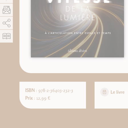
AddThis est désactivé.
Autoriser
ISBN
: 978-2-36403-232-3
Le livre
Prix
: 12,99 €