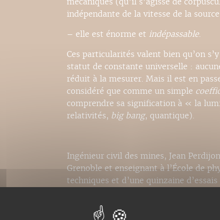
mécaniques (qu’il s’agisse de corpuscu
indépendante de la vitesse de la source
– elle est énorme et
indépassable
.
Ces particularités valent bien qu’on s’
statut de constante universelle : aucun
réduit à la mesurer. Mais il est en pass
considéré que comme un simple
coeffi
comprendre sa signification à « la lu
relativités,
big bang
, quantique).
Ingénieur civil des mines, Jean Perdijo
Grenoble et enseignant à l’École de phys
techniques et d’une quinzaine d’essais 
éditeur
Le quantique: un paradoxe de la 
exotique ou effet relativiste?