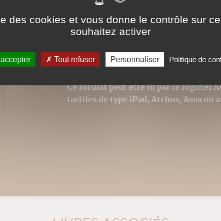
ise des cookies et vous donne le contrôle sur 
Nos ebooks sont des ver
souhaitez activer
catalogues. Ils ne sont
pour la police, modifica
 accepter
Tout refuser
Personnaliser
Politique de conf
respectée et la première
Ce format peut être lu par le logiciel 
tactiles de type iPad, Archos, Asus ou a