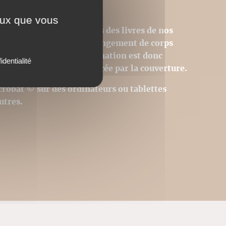
ceux que vous
sions PDF homothétiques des livres de nos
 donc pas modifiables (changement de corps
tion des images). La pagination est donc
identialité
 page du livre est remplacée par la couverture.
Acrobat © sur des ordinateurs ou tablettes
utres.