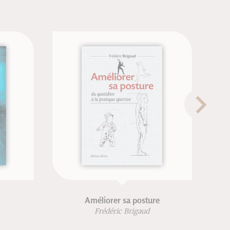
Améliorer sa posture
Man
d'aromath
Frédéric Brigaud
Patr
F