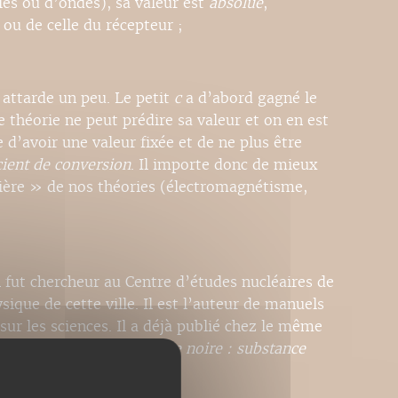
les ou d’ondes), sa valeur est
absolue
,
 ou de celle du récepteur ;
y attarde un peu. Le petit
c
a d’abord gagné le
e théorie ne peut prédire sa valeur et on en est
e d’avoir une valeur fixée et de ne plus être
cient de conversion
. Il importe donc de mieux
mière » de nos théories (électromagnétisme,
n fut chercheur au Centre d’études nucléaires de
ique de cette ville. Il est l’auteur de manuels
sur les sciences. Il a déjà publié chez le même
relativité ?
et
La matière noire : substance