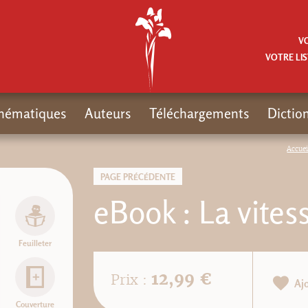
V
VOTRE LIS
hématiques
Auteurs
Téléchargements
Dictio
Accuei
PAGE PRÉCÉDENTE
eBook : La vites
Feuilleter
12,99 €
Prix :
Aj
Couverture