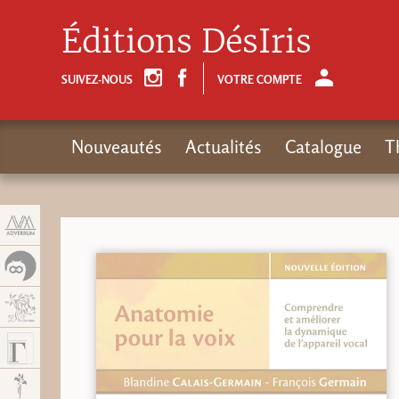
Panneau de gestion des cookies
Éditions DésIris
SUIVEZ-NOUS
VOTRE COMPTE
Nouveautés
Actualités
Catalogue
T