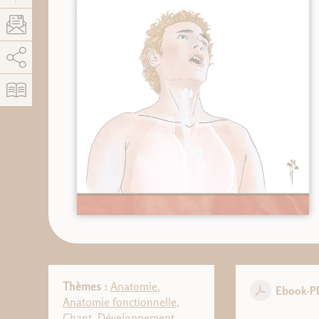
AddThis est désactivé.
Autoriser
Thèmes :
Anatomie
,
Ebook-P
Anatomie fonctionnelle
,
Chant
,
Développement