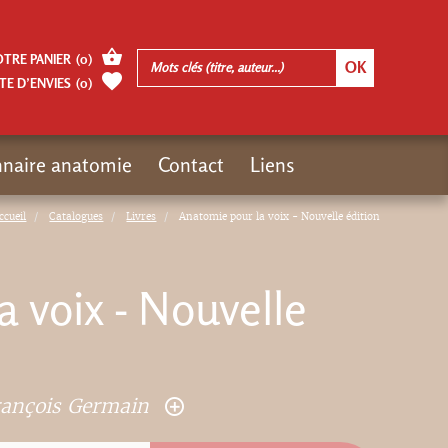
OTRE PANIER
(
0
)
TE D’ENVIES
(
0
)
nnaire anatomie
Contact
Liens
ccueil
Catalogues
Livres
Anatomie pour la voix - Nouvelle édition
 voix - Nouvelle
rançois Germain