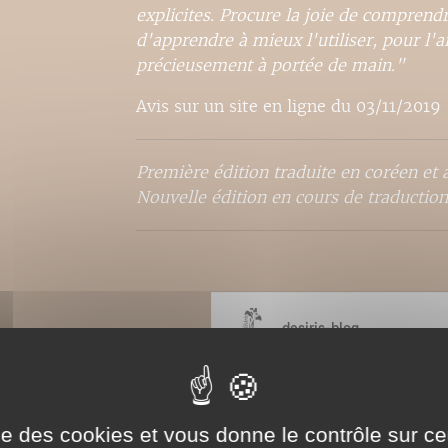
explicites. Procure la joie de comprend
d'apprendre à mieux l'utiliser, pour l'a
précieusement à portée de main."
Avis sur un site en ligne du 03/11/2019
Première édition traduite en coréen et a
Nouvelle édition en cours de traduction
ise des cookies et vous donne le contrôle sur 