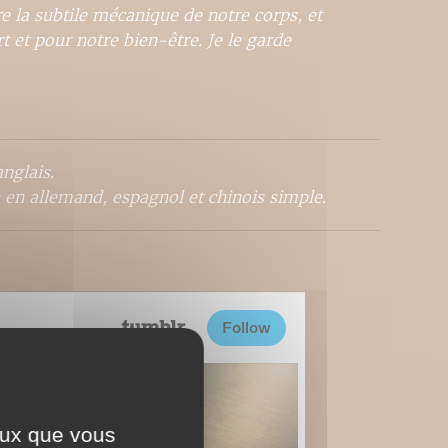
re la subtile mécanique de notre corps, et
rt et pour notre bien-être. Je le garde
nglais.
 en allemand, espagnol et chinois simple.
ceux que vous