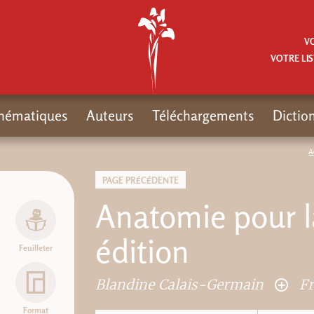
V
VOTRE LIS
hématiques
Auteurs
Téléchargements
Dictio
A
PAGE PRÉCÉDENTE
Anatomie pour la
édition
Feuilleter
Blandine Calais-Germain
F
Format