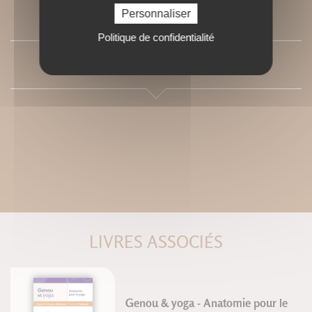
Personnaliser
SOMMAIRE
Politique de confidentialité
PRESSE
LIVRES ASSOCIÉS
Genou & yoga - Anatomie pour le