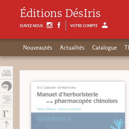
Panneau de gestion des cookies
Éditions DésIris
SUIVEZ-NOUS
VOTRE COMPTE
Nouveautés
Actualités
Catalogue
T