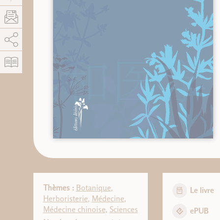
AddThis est désactivé.
Autoriser
Thèmes :
Botanique
,
Le livre
Herboristerie
,
Médecine
,
Médecine chinoise
,
Sciences
ePUB