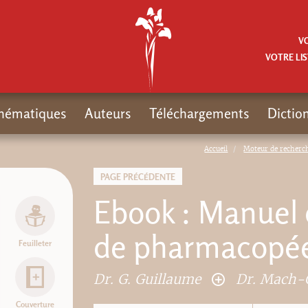
V
VOTRE LIS
hématiques
Auteurs
Téléchargements
Dictio
Accueil
Moteur de recherc
PAGE PRÉCÉDENTE
Ebook : Manuel d
de pharmacopée
Feuilleter
Dr. G. Guillaume
Dr. Mach-
Couverture