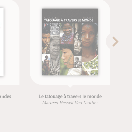
Le tatouage à travers le monde
Livre de
de div
Marteen Hesselt Van Dinther
Saint