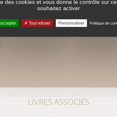
ise des cookies et vous donne le contrôle sur 
respectée et la première
souhaitez activer
Ce format peut être lu par le logiciel 
tactiles de type iPad, Archos, Asus ou a
 accepter
Tout refuser
Personnaliser
Politique de conf
LIVRES ASSOCIÉS