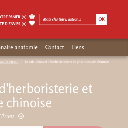
OTRE PANIER
(
0
)
TE D’ENVIES
(
0
)
nnaire anatomie
Contact
Liens
hes Le Sureau
Ebook : Manuel d'herboristerie et de pharmacopée chinoise
'herboristerie et
 chinoise
Chieu