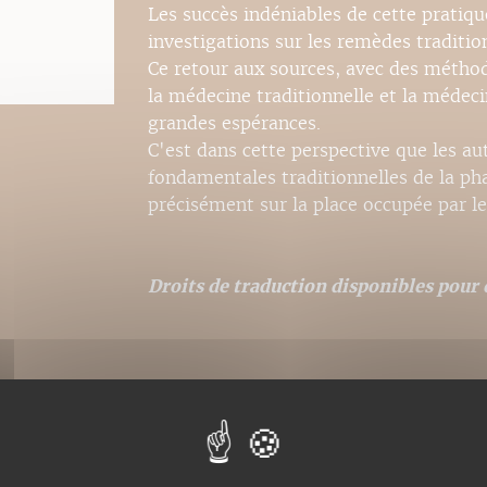
Les succès indéniables de cette pratiqu
investigations sur les remèdes traditio
Ce retour aux sources, avec des méth
la médecine traditionnelle et la médec
grandes espérances.
C'est dans cette perspective que les au
fondamentales traditionnelles de la ph
précisément sur la place occupée par le
Droits de traduction disponibles pour c
Nos ebooks sont des ver
catalogues. Ils ne sont
pour la police, modifica