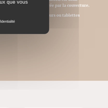
ceux que vous
 page du livre est remplacée par la couverture.
Acrobat © sur des ordinateurs ou tablettes
utres.
identialité