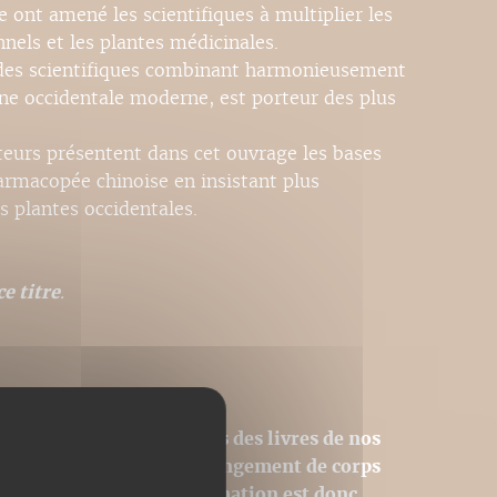
e ont amené les scientifiques à multiplier les
nnels et les plantes médicinales.
odes scientifiques combinant harmonieusement
ine occidentale moderne, est porteur des plus
teurs présentent dans cet ouvrage les bases
armacopée chinoise en insistant plus
s plantes occidentales.
e titre
.
sions PDF homothétiques des livres de nos
 donc pas modifiables (changement de corps
tion des images). La pagination est donc