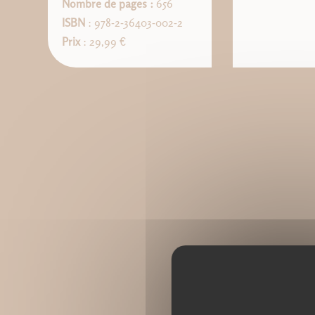
Nombre de pages :
656
ISBN
: 978-2-36403-002-2
Prix
: 29,99 €