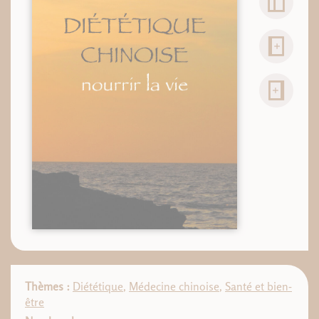
Thèmes :
Diététique
,
Médecine chinoise
,
Santé et bien-
être