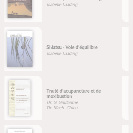
chinois
Michel Deydier-Bastide
Manuel pratique d'acupuncture
en obstétrique
Augusta Guiraud-Sobral
Manuel d'herboristerie et de
pharmacopée chinoise
Dr. G. Guillaume
Dr. Mach-Chieu