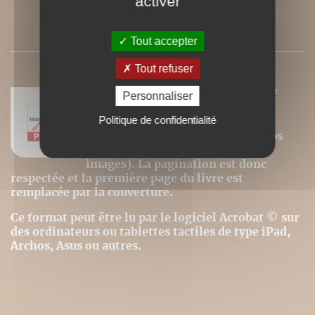
activer
SOMMAIRE
Tout accepter
Tout refuser
Nos ebooks sont des versions PDF
Personnaliser
homothétiques des livres de nos
Politique de confidentialité
catalogues. Ils ne sont donc pas
modifiables (changement de corps
pour la police, modification des
images). La pagination est donc
respectée et la première page du livre est
remplacée par la couverture.
Ce format peut être lu par le logiciel Acrobat © sur
des ordinateurs ou tablettes tactiles de type iPad,
Archos, Asus ou autres.