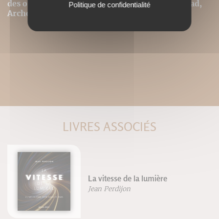
des ordinateurs ou tablettes tactiles de type iPad,
Politique de confidentialité
Archos, Asus ou autres.
LIVRES ASSOCIÉS
La vitesse de la lumière
Jean Perdijon