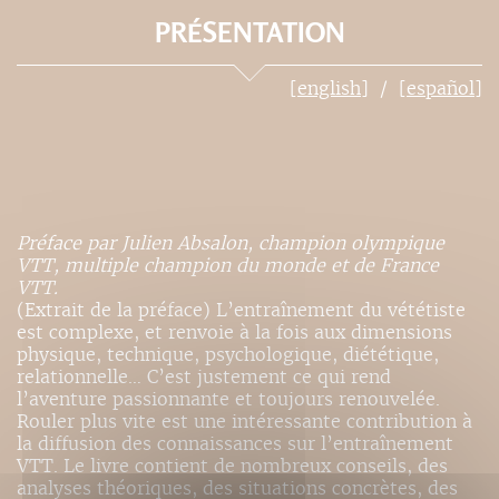
PRÉSENTATION
[english]
[español]
Préface par Julien Absalon, champion olympique
VTT, multiple champion du monde et de France
VTT.
(Extrait de la préface) L’entraînement du vététiste
est complexe, et renvoie à la fois aux dimensions
physique, technique, psychologique, diététique,
relationnelle… C’est justement ce qui rend
l’aventure passionnante et toujours renouvelée.
Rouler plus vite est une intéressante contribution à
la diffusion des connaissances sur l’entraînement
VTT. Le livre contient de nombreux conseils, des
analyses théoriques, des situations concrètes, des