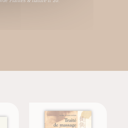
evue
Plantes & nature
n°20.