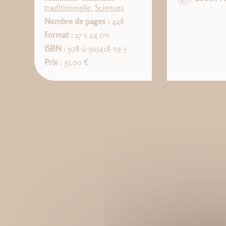
traditionnelle
,
Sciences
Nombre de pages :
448
Format :
17 x 24 cm
ISBN
: 978-2-915418-03-3
Prix
: 35,00 €