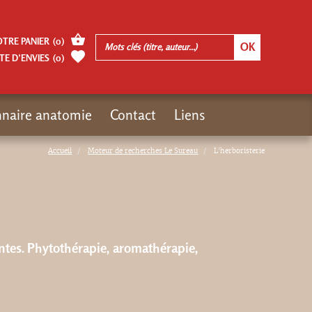
OTRE PANIER
(
0
)
TE D’ENVIES
(
0
)
nnaire anatomie
Contact
Liens
Accueil
Moteur de recherches Le Sureau
L'herboristerie
antes. Phytothérapie, aromathérapie,