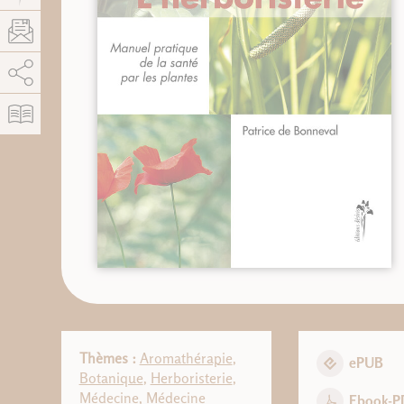
AddThis est désactivé.
Autoriser
Thèmes :
Aromathérapie
,
ePUB
Botanique
,
Herboristerie
,
Médecine
,
Médecine
Ebook-P