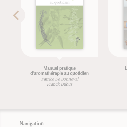
raité de massage traditionnel
Les cinq saisons de 
chinois
Isabelle Laadi
Michel Deydier-Bastide
Navigation