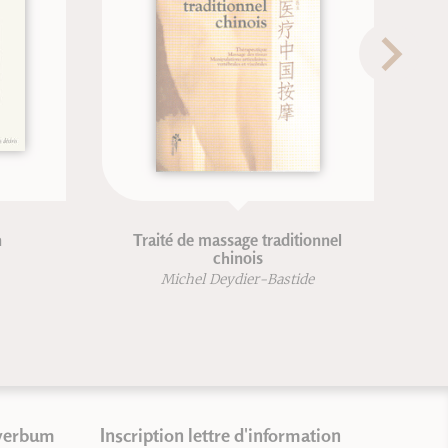
Miyamoto Musashi - nouvelle
Traité de 
édition
psychoso
Kenji Tokitsu
Philip 
verbum
Inscription lettre d'information