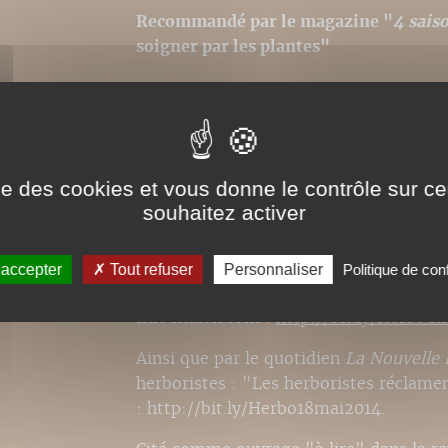
Recommandé par le magazine "
4 sais
soigner par les plantes"
Droits de traduction disponibles pour c
ise des cookies et vous donne le contrôle sur 
souhaitez activer
 accepter
Tout refuser
Personnaliser
Politique de conf
Patrice de Bonneval et
l'herboristerie
so
InfoChalon.com :
http://bit.ly/HerboCh
Ainsi que par le quotidien
La Nouvelle 
herboristes : "Les herboristes réclamen
: http://bit.ly/Herbo18mai2014.