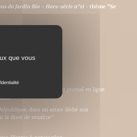
ons du Jardin Bio - Hors-série n°11
- thème "Se
e titre
.
ceux que vous
identialité
nt cités dans un article du journal en ligne
alon
.
République
, dans un artice dédié aux
t le droit de renaître"