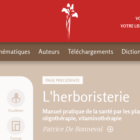
V
VOTRE LIS
hématiques
Auteurs
Téléchargements
Dictio
PAGE PRÉCÉDENTE
L'herboristerie
Manuel pratique de la santé par les pl
Feuilleter
oligothérapie, vitaminothérapie
Patrice De Bonneval
Format