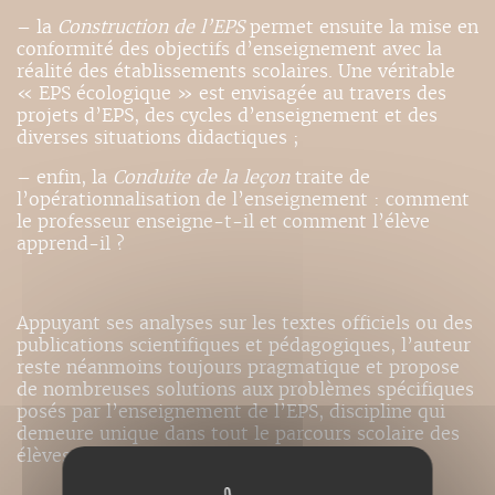
– la
Construction de l’EPS
permet ensuite la mise en
conformité des objectifs d’enseignement avec la
réalité des établissements scolaires. Une véritable
« EPS écologique » est envisagée au travers des
projets d’EPS, des cycles d’enseignement et des
diverses situations didactiques ;
– enfin, la
Conduite de la leçon
traite de
l’opérationnalisation de l’enseignement : comment
le professeur enseigne-t-il et comment l’élève
apprend-il ?
Appuyant ses analyses sur les textes officiels ou des
publications scientifiques et pédagogiques, l’auteur
reste néanmoins toujours pragmatique et propose
de nombreuses solutions aux problèmes spécifiques
posés par l’enseignement de l’EPS, discipline qui
demeure unique dans tout le parcours scolaire des
élèves.