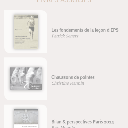
 de la leçon d'EPS
Grands portés de p
Gilbert Serres
ointes
VTT rouler plus vit
in
Jean-Paul Stéphan
tives Paris 2024
Améliorer sa postu