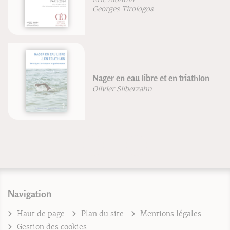
Frédéric Brigaud
os
Anatomie pour le 
bre et en triathlon
Volume 2: Nouvelle
hn
Blandine Calais-Ger
Navigation
Haut de page
Plan du site
Mentions légales
Gestion des cookies