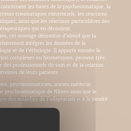
s concernent les bases de la psychosomatique, la
cteurs traumatiques existentiels, les réactions
fiques, ainsi que les réactions particulières des
thérapeutiques qui en découlent.
iques, cet ouvrage démontre d’abord que la
faitement intégrer les données de la
ogie et de l’éthologie. Il apporte ensuite la
iori complexes ou hermétiques, peuvent très
e des professionnels du soin et de la relation
ttentes de leurs patients.
yste, psychosomaticien, ancien médecin
cine psychosomatique de Nîmes ainsi que le
e des maladies de l’adaptation » à la faculté