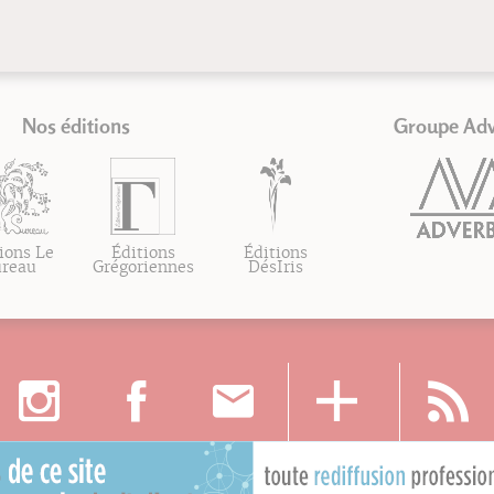
Nos éditions
Groupe Ad
ions Le
Éditions
Éditions
ureau
Grégoriennes
DésIris