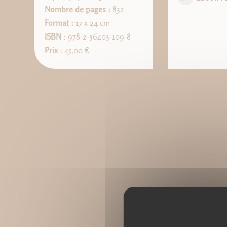
Nombre de pages :
832
Format :
17 x 24 cm
ISBN
: 978-2-36403-109-8
Prix
: 45,00 €