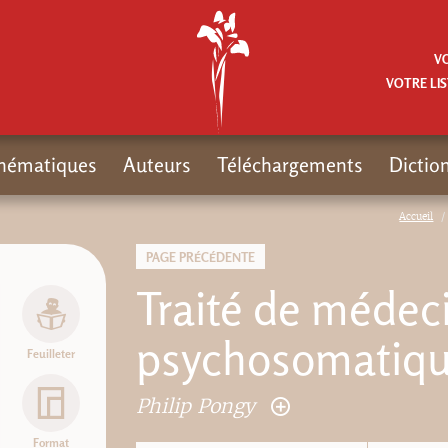
V
VOTRE LIS
hématiques
Auteurs
Téléchargements
Dictio
Accueil
PAGE PRÉCÉDENTE
Traité de médec
psychosomatiq
Feuilleter
Philip Pongy
Format