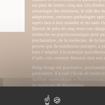
sur plus de trente-cinq ans. Ces étude
sémiologie des émotions, le rôle des fa
adaptatives, certaines pathologies spéci
sujets face à leur maladie et les axes 
Illustré de près de cinq cents cas clin
recherche en psychosomatique peut par
psychanalyse, de la médecine, de la biol
preuve que de nombreux concepts, a pr
bien s’adapter à la pratique quotidienn
d’aide, très souvent démunis face aux a
Philip Pongy est psychiatre, psychanal
généraliste. Il a créé l’École de méde
diplôme universitaire « Psychosomatiqu
de médecine de Montpellier.