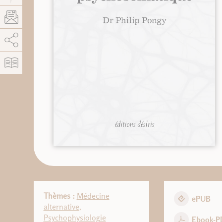
AddThis est désactivé.
Autoriser
Thèmes :
Médecine
ePUB
alternative
,
Psychophysiologie
Ebook-P