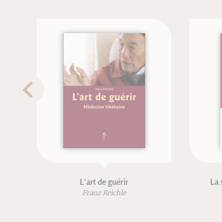
L'art de guérir
La structure cach
Franz Reichle
Jean-François
Robert Lu