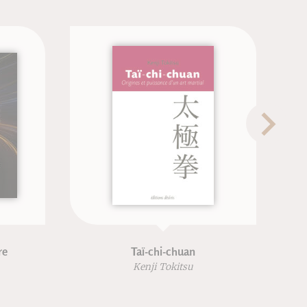
Taï-chi-chuan
Traité de
traditionn
Kenji Tokitsu
Michel De