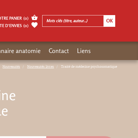
OTRE PANIER
(
0
)
TE D’ENVIES
(
0
)
nnaire anatomie
Contact
Liens
Nouveautés
Nouveautés livres
Traité de médecine psychosomatique
ine
ue