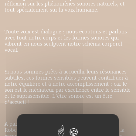
réflexion sur les phénomènes sonores naturels, et
tout spécialement sur la voix humaine.
Toute voix est dialogue : nous écoutons et parlons
avec tout notre corps et les formes sonores qui
vibrent en nous sculptent notre schéma corporel
vocal.
Si nous sommes prêts à accueillir leurs résonances
subtiles, ces formes sensibles peuvent contribuer à
notre équilibre et à notre accomplissement : car le
son est le médiateur par excellence entre le sensible
et le suprasensible. L’être sonore est un être
d’accueil !
A partir de sa longue expérience en acoustique,
Robert Miquel ouvre ici une voie originale pour la