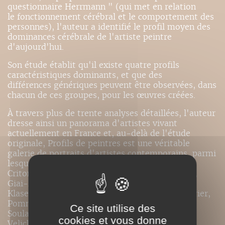
questionnaire Herrmann " (qui met en relation
le fonctionnement cérébral et le comportement des
personnes), l'auteur a identifié le profil moyen des
dominances cérébrale de l'artiste peintre
d'aujourd'hui.
Son étude établit qu'il existe quatre profils
caractéristiques dominants, et que des
différences génériques peuvent être observées, dans
chacun de ces groupes, pour les œuvres créées.
À travers plus de trente analyses détaillées, l'auteur
dresse ainsi un panorama d'artistes vivant
actuellement en France et, au-delà de l'étude
originale, Profils de peintres est une véritable
galerie de portraits d'artistes contemporains, parmi
lesquels Alaux, Bioulès, Boisrond, Combas,
Criton, Cueco, Debré, di Rosa, Erro, Fromanger,
Giai-Miniet, Guiramand, Guyomard, Hénaut,
Klasen, Larus, Lipszyc, Morellet, Nemours, Poirier,
Pommereulle, Rancillac, Rougemont, Rouan,
Ce site utilise des
Soulages, Stämpfli, Storhaye, Télémaque,
cookies et vous donne
Velickovic, Viallat, Vidalens, Weiss.