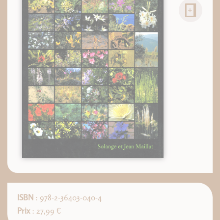
ISBN
: 978-2-36403-040-4
Prix
: 27,99 €