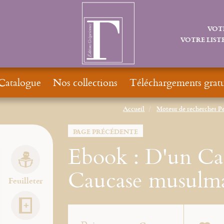
VOT
VOTRE LISTE
Catalogue
Nos collections
Téléchargements gratu
Accueil
Moteur de recherches P
PAGE PRÉCÉDENTE
Ebook : D'un Ca
Caucase musulm
Feuilleter