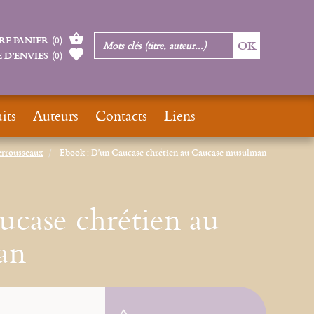
RE PANIER
(
0
)
 D’ENVIES
(
0
)
its
Auteurs
Contacts
Liens
errousseaux
Ebook : D'un Caucase chrétien au Caucase musulman
ucase chrétien au
an