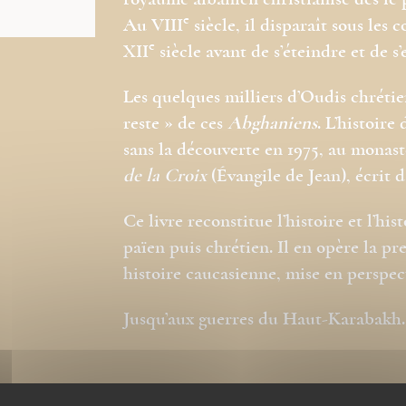
royaume albanien christianisé dès le p
e
Au VIII
siècle, il disparaît sous les 
e
XII
siècle avant de s’éteindre et de s
Les quelques milliers d’Oudis chrétie
reste » de ces
Abghaniens
. L’histoire
sans la découverte en 1975, au monast
de la Croix
(Évangile de Jean), écrit d
Ce livre reconstitue l’histoire et l’h
païen puis chrétien. Il en opère la pr
histoire caucasienne, mise en perspect
Jusqu’aux guerres du Haut-Karabakh