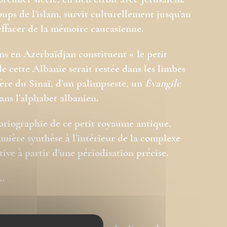
remier siècle, en lien étroit avec Jérusalem.
coups de l’islam, survit culturellement jusqu’au
’effacer de la mémoire caucasienne.
ns en Azerbaïdjan constituent « le petit
 de cette Albanie serait restée dans les limbes
ère du Sinaï, d’un palimpseste, un
Évangile
ans l’alphabet albanien.
istoriographie de ce petit royaume antique,
emière synthèse à l’intérieur de la complexe
ive à partir d’une périodisation précise.
…