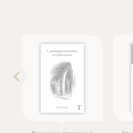
L'acoustique cistercienne et
Six chem