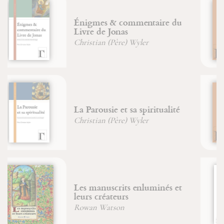
Edith Stein, dans les
profondeurs de l'âme
Amata Neyer
Pétrir la pierre
David-Maria Turoldo
Livre des subtilités des
créatures de diverses natures -
Physica
Sainte Hildegarde de Bingen