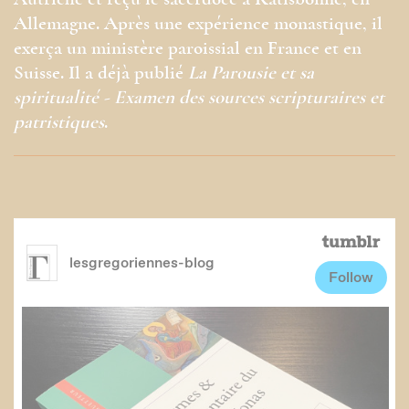
Autriche et reçu le sacerdoce à Ratisbonne, en
Allemagne. Après une expérience monastique, il
exerça un ministère paroissial en France et en
Suisse. Il a déjà publié
La Parousie et sa
spiritualité - Examen des sources scripturaires et
patristiques
.