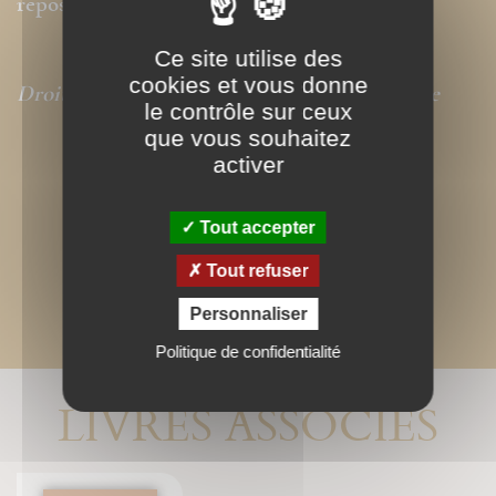
reposer.
Ce site utilise des
cookies et vous donne
Droits de traduction disponibles pour ce titre
le contrôle sur ceux
que vous souhaitez
activer
Tout accepter
Tout refuser
Personnaliser
Politique de confidentialité
LIVRES ASSOCIÉS