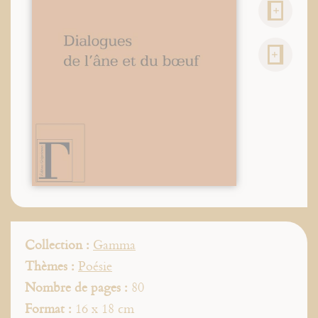
Collection :
Gamma
Thèmes :
Poésie
Nombre de pages :
80
Format :
16 x 18 cm