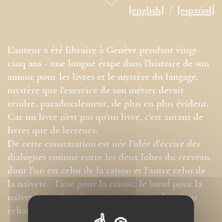
[english]
[español]
L'auteur a été libraire à Genève pendant vingt-
cinq ans - une longue étape dans l'histoire de son
amour pour les livres et le mystère du langage,
mystère que l'exercice de son métier devait
rendre, paradoxalement, de plus en plus évident.
Car un livre n'est pas qu'un livre, c'est autant de
livres que de lecteurs.
De cette constatation est née l'idée d'écrire des
dialogues comme entre les deux lobes du cerveau,
dont l'un est celui de la raison et l'autre celui de
la naïveté - l'âne pour la raison, le bœuf pour la
naïveté - gardant l'intime espoir que dans leur
échange la vérité trouve où se poser, sinon se