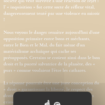
société qui veut survivre a une réaction de rejet :
l’ « inquisition » fut cette sorte de réflexe vital,
dangereusement tenté par une violence en miroir
!
Nous voyons le danger renaître aujourd’hui d’une
opposition primaire entre bons et méchants,
entre le Bien et le Mal, du fait même d’un
matérialisme archaïque qui cache ses
présupposés. Certains se croient ainsi dans le bon
droit et la pureté salvatrice de la planète, des «
purs » comme voulaient l’être les cathares.
La réponse pourrait être une juste conception du
« droit » garantissant la liberté, le respect des
droits intangibles et la prise de conscience des
crimes imprescriptibles. Sinon, gare à une