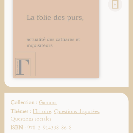
Collection :
Gamma
Thèmes :
Histoire
,
Questions disputées
,
Questions sociales
ISBN
: 978-2-914338-86-8